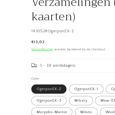
Verzamelingen (
kaarten)
SKU:
14:1052#OgerponEX-2
Normale
€13,02
prijs
Verzendkosten
worden berekend bij de checkout.
5 - 10 werkdagen
Color
OgerponEX-2
OgerponEX-1
O
OgerponEX-3
Milcery
Mew-E
Morpeko-Marnie
Milotic
Wool