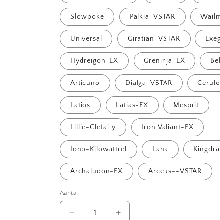
Slowpoke
Palkia-VSTAR
Wail
Universal
Giratian-VSTAR
Exe
Hydreigon-EX
Greninja-EX
Be
Articuno
Dialga-VSTAR
Cerul
Latios
Latias-EX
Mesprit
Lillie-Clefairy
Iron Valiant-EX
Iono-Kilowattrel
Lana
Kingdr
Archaludon-EX
Arceus--VSTAR
Aantal
Aantal
Aantal