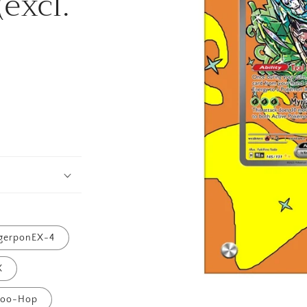
excl.
gerponEX-4
X
Media
oo-Hop