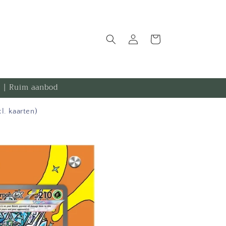
Inloggen
Winkelwagen
.- | Ruim aanbod
. kaarten)