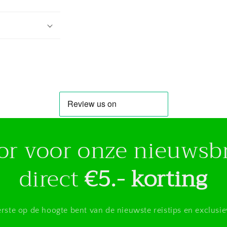
voor voor onze nieuwsb
direct
€5.- korting
eerste op de hoogte bent van de nieuwste reistips en exclusi