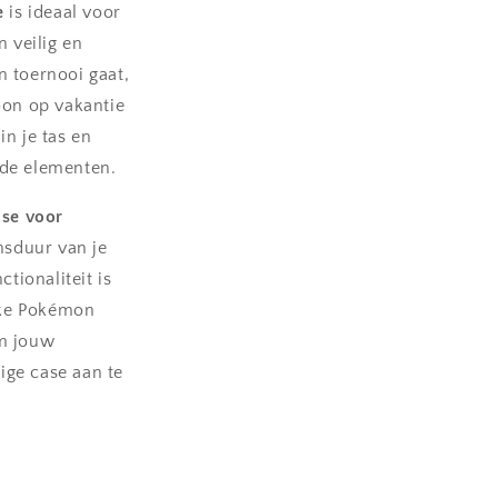
e
is ideaal voor
n veilig en
 toernooi gaat,
on op vakantie
n je tas en
n de elementen.
se voor
nsduur van je
tionaliteit is
lke Pokémon
rm jouw
ge case aan te