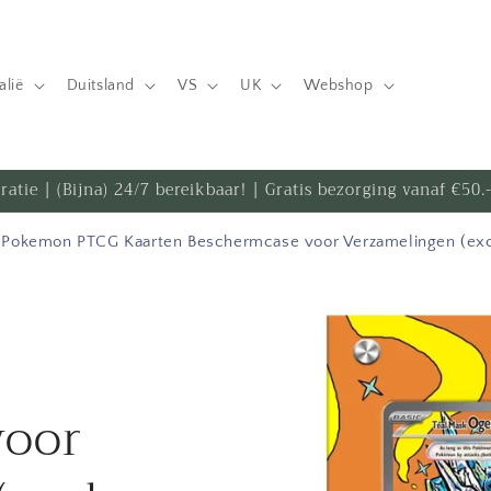
talië
Duitsland
VS
UK
Webshop
iratie | (Bijna) 24/7 bereikbaar! | Gratis bezorging vanaf €50
Pokemon PTCG Kaarten Beschermcase voor Verzamelingen (excl
Ga direct naar
productinformatie
voor