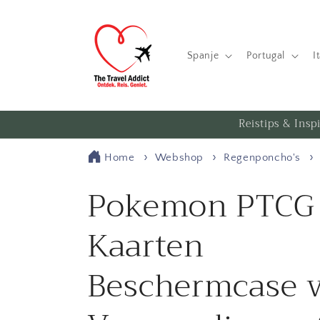
Meteen
naar de
content
Spanje
Portugal
I
Reistips & Insp
Home
Webshop
Regenponcho's
Pokemon PTCG
Kaarten
Beschermcase 