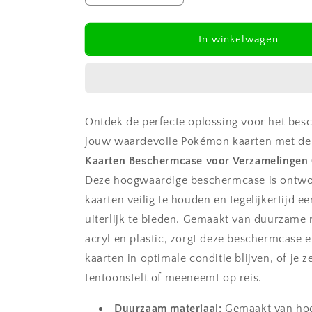
verlagen
verhogen
voor
voor
Pokemon
Pokemon
In winkelwagen
PTCG
PTCG
Kaarten
Kaarten
Beschermcase
Beschermcase
voor
voor
Verzamelingen
Verzamelingen
Ontdek de perfecte oplossing voor het be
(excl.
(excl.
kaarten)
kaarten)
jouw waardevolle Pokémon kaarten met d
Kaarten Beschermcase voor Verzamelingen (
Deze hoogwaardige beschermcase is ontw
kaarten veilig te houden en tegelijkertijd een
uiterlijk te bieden. Gemaakt van duurzame 
acryl en plastic, zorgt deze beschermcase 
kaarten in optimale conditie blijven, of je z
tentoonstelt of meeneemt op reis.
Duurzaam materiaal:
Gemaakt van hoo