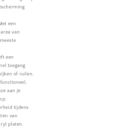
bescherming
et een
 area van
 meeste
ft een
nel toegang
ijken of ruilen.
 functioneel,
oe aan je
rp.
rheid tijdens
zien van
ryl platen.