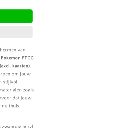
schermen van
e
Pokemon PTCG
excl. kaarten)
.
orpen om jouw
 stijlvol
materialen zoals
ervoor dat jouw
e nu thuis
gwaardig acryl