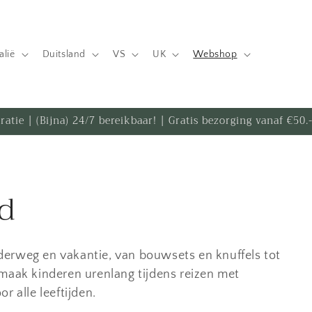
talië
Duitsland
VS
UK
Webshop
iratie | (Bijna) 24/7 bereikbaar! | Gratis bezorging vanaf €50
d
erweg en vakantie, van bouwsets en knuffels tot
rmaak kinderen urenlang tijdens reizen met
r alle leeftijden.