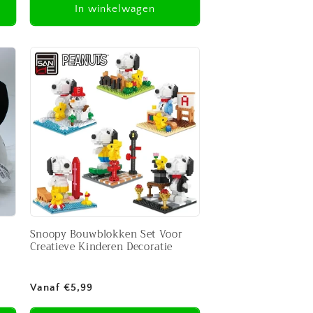
In winkelwagen
Snoopy Bouwblokken Set Voor
Creatieve Kinderen Decoratie
Normale
Vanaf €5,99
prijs