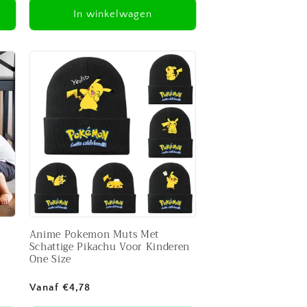
In winkelwagen
Anime Pokemon Muts Met
Schattige Pikachu Voor Kinderen
One Size
Normale
Vanaf €4,78
prijs