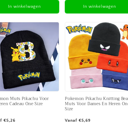
In winkelwagen
In winkelwagen
mon Muts Pikachu Voor
Pokemon Pikachu Knitting Bea
eren Cadeau One Size
Muts Voor Dames En Heren On
Size
male
Normale
f €5,26
Vanaf €5,69
prijs