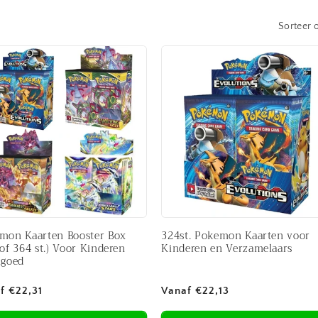
Sorteer 
mon Kaarten Booster Box
324st. Pokemon Kaarten voor
of 364 st.) Voor Kinderen
Kinderen en Verzamelaars
lgoed
male
Normale
f €22,31
Vanaf €22,13
prijs