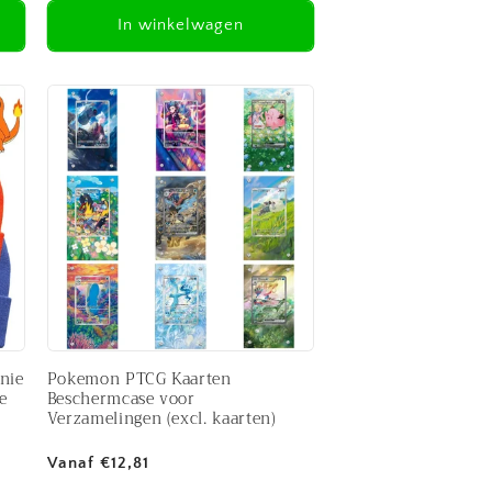
In winkelwagen
nie
Pokemon PTCG Kaarten
e
Beschermcase voor
Verzamelingen (excl. kaarten)
Normale
Vanaf €12,81
prijs