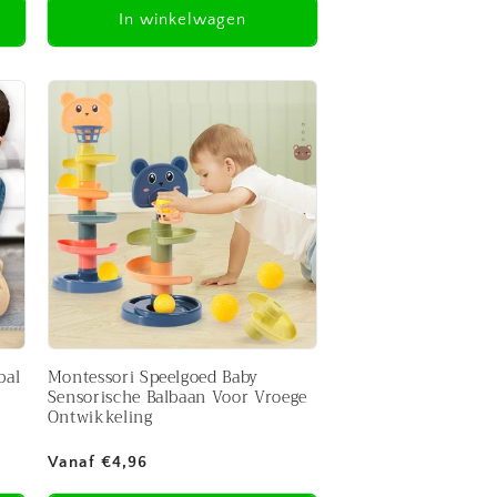
In winkelwagen
bal
Montessori Speelgoed Baby
Sensorische Balbaan Voor Vroege
Ontwikkeling
Normale
Vanaf €4,96
prijs