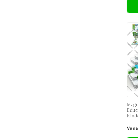
Magn
Educ
Kind
Nor
Vana
prijs