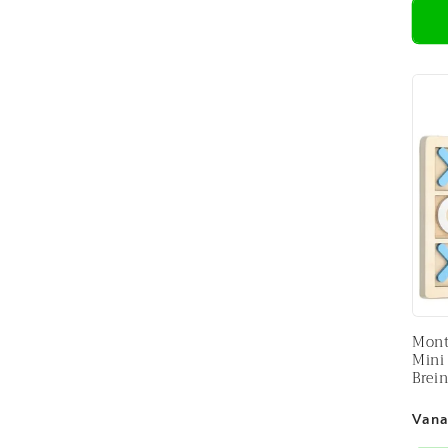
Mont
Mini
Brei
Nor
Vana
prijs