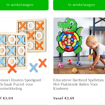
In winkelwagen
In winkelwagen
essori Houten Speelgoed
Educatieve Dartbord Spelletjes
 Schaak Puzzel voor
Met Plakkende Ballen Voor
nontwikkeling
Kinderen
male
Normale
f €3,04
Vanaf €3,69
prijs