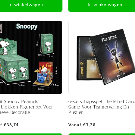
In winkelwagen
In winkelwagen
ii Snoopy Peanuts
Gezelschapsspel The Mind Car
blokken Figurenset Voor
Game Voor Teamervaring En
ieve Decoratie
Plezier
male
Normale
f €38,74
Vanaf €3,26
prijs