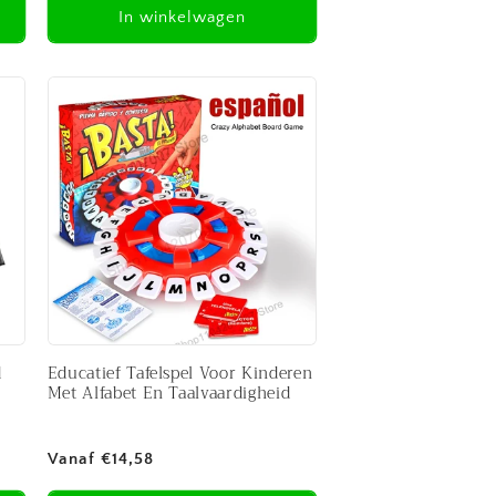
In winkelwagen
d
Educatief Tafelspel Voor Kinderen
Met Alfabet En Taalvaardigheid
Normale
Vanaf €14,58
prijs