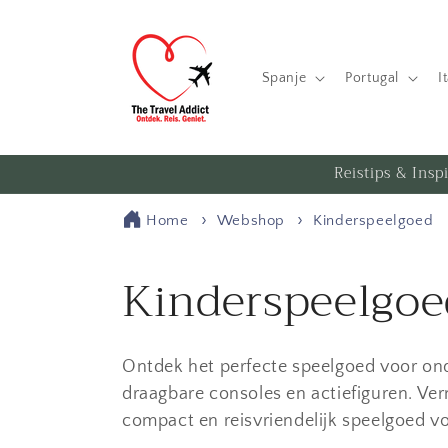
Meteen
naar de
content
Spanje
Portugal
I
Reistips & Insp
Home
Webshop
Kinderspeelgoed
C
Kinderspeelgoe
o
Ontdek het perfecte speelgoed voor ond
l
draagbare consoles en actiefiguren. Ve
compact en reisvriendelijk speelgoed voo