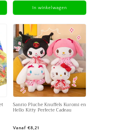
In winkelwagen
et
Sanrio Pluche Knuffels Kuromi en
Hello Kitty Perfecte Cadeau
Normale
Vanaf €8,21
prijs