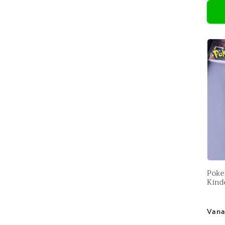
Poke
Kind
Nor
Vana
prijs