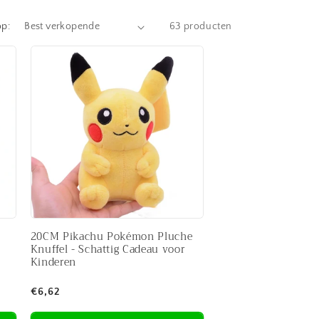
op:
63 producten
20CM Pikachu Pokémon Pluche
Knuffel - Schattig Cadeau voor
Kinderen
Normale
€6,62
prijs