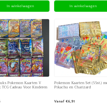
In winkelwagen
In winkelwagen
tuks Pokemon Kaarten V
Pokemon Kaarten Set (55st.) m
 TCG Cadeau Voor Kinderen
Pikachu en Charizard
male
Normale
5
Vanaf €6,91
prijs