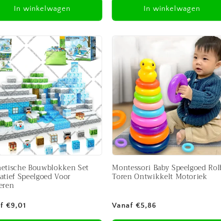
In winkelwagen
In winkelwagen
etische Bouwblokken Set
Montessori Baby Speelgoed Rol
atief Speelgoed Voor
Toren Ontwikkelt Motoriek
eren
male
Normale
f €9,01
Vanaf €5,86
prijs