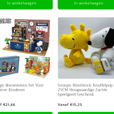
In winkelwagen
In winkelwagen
py Bouwstenen Set Voor
Snoopy Woofstock Knuffelpop
tieve Kinderen
25CM Hoogwaardige Zachte
Speelgoed Geschenk
male
Normale
f €21,66
Vanaf €15,25
prijs