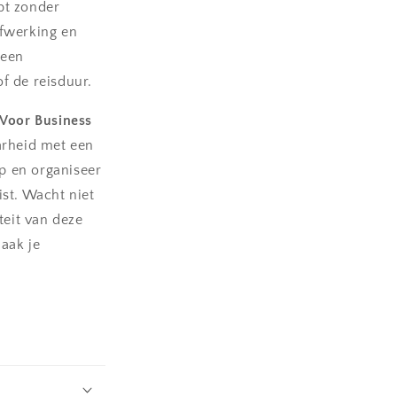
ebt zonder
fwerking en
 een
f de reisduur.
 Voor Business
arheid met een
op en organiseer
eist. Wacht niet
teit van deze
aak je