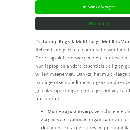
voor
voor
Laptop
Laptop
In winkelwagen
Rugzak
Rugzak
Multi
Multi
Nu kopen
Laags
Laags
Met
Met
Rits
Rits
De
Laptop Rugzak Multi Laags Met Rits Voo
Voor
Voor
Business
Business
Reizen
is de perfecte combinatie van function
En
En
Deze rugzak is ontworpen voor professiona
Reizen
Reizen
hun laptop en andere essentials veilig en g
willen meenemen. Dankzij het multi-laags
handige ritsen biedt deze rugzak voldoende
gemakkelijke toegang tot al je spullen, zond
op comfort.
Multi-laags ontwerp:
Verschillende c
zorgen voor optimale organisatie van je 
documenten, accessoires en persoonlijke