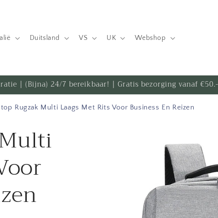
talië
Duitsland
VS
UK
Webshop
iratie | (Bijna) 24/7 bereikbaar! | Gratis bezorging vanaf €50
top Rugzak Multi Laags Met Rits Voor Business En Reizen
Multi
Ga direct naar
productinformatie
Voor
izen