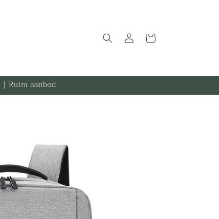
Inloggen
Winkelwagen
.- | Ruim aanbod