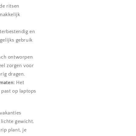
de ritsen
makkelijk
erbestendig en
agelijks gebruik
sch ontworpen
el zorgen voor
rig dragen.
rmaten:
Het
 past op laptops
 vakanties
lichte gewicht.
ip plant, je