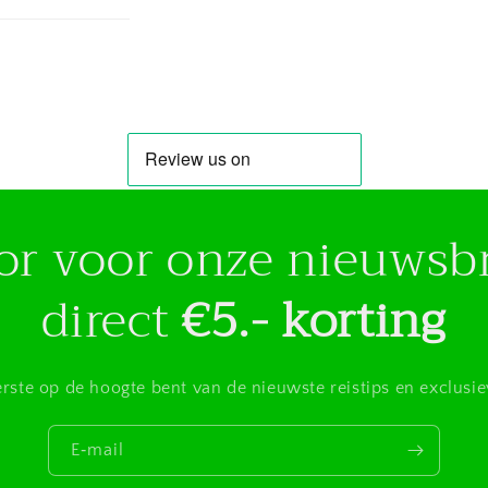
voor voor onze nieuwsb
direct
€5.- korting
eerste op de hoogte bent van de nieuwste reistips en exclusi
E‑mail