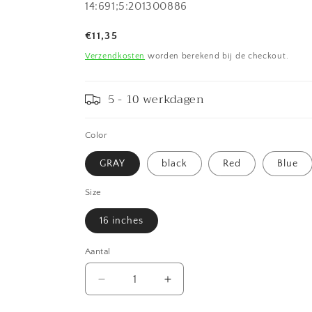
SKU:
14:691;5:201300886
Normale
€11,35
prijs
Verzendkosten
worden berekend bij de checkout.
5 - 10 werkdagen
Color
GRAY
black
Red
Blue
Size
16 inches
Aantal
Aantal
Aantal
verlagen
verhogen