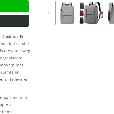
1
openen
in
modaal
r Business En
aliteit en stijl.
ls die onderweg
eorganiseerd
 ontwerp met
 ruimte en
er in te leveren
ompartimenten
laptop,
 items.