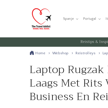
Meteen
naar de
content
Spanje
Portugal
I
Reistips & Insp
Home
Webshop
Reistrolleys
Lap
Laptop Rugzak 
Laags Met Rits 
Business En Re