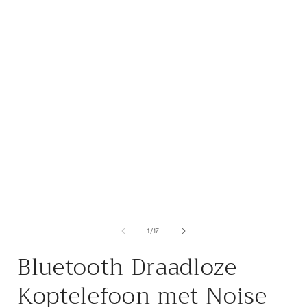
Media
1
openen
in
i
modaal
van
1
/
17
Bluetooth Draadloze
Koptelefoon met Noise