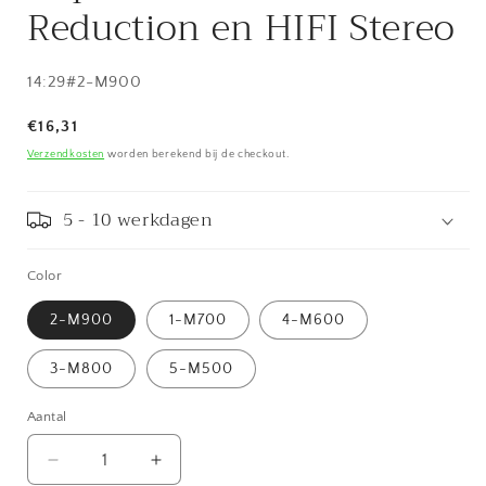
Reduction en HIFI Stereo
SKU:
14:29#2-M900
Normale
€16,31
prijs
Verzendkosten
worden berekend bij de checkout.
5 - 10 werkdagen
Color
2-M900
1-M700
4-M600
3-M800
5-M500
Aantal
Aantal
Aantal