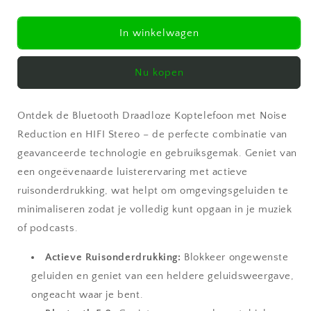
verlagen
verhogen
voor
voor
Bluetooth
Bluetooth
In winkelwagen
Draadloze
Draadloze
Koptelefoon
Koptelefoon
Nu kopen
met
met
Noise
Noise
Reduction
Reduction
Ontdek de Bluetooth Draadloze Koptelefoon met Noise
en
en
HIFI
HIFI
Reduction en HIFI Stereo – de perfecte combinatie van
Stereo
Stereo
geavanceerde technologie en gebruiksgemak. Geniet van
een ongeëvenaarde luisterervaring met actieve
ruisonderdrukking, wat helpt om omgevingsgeluiden te
minimaliseren zodat je volledig kunt opgaan in je muziek
of podcasts.
Actieve Ruisonderdrukking:
Blokkeer ongewenste
geluiden en geniet van een heldere geluidsweergave,
ongeacht waar je bent.