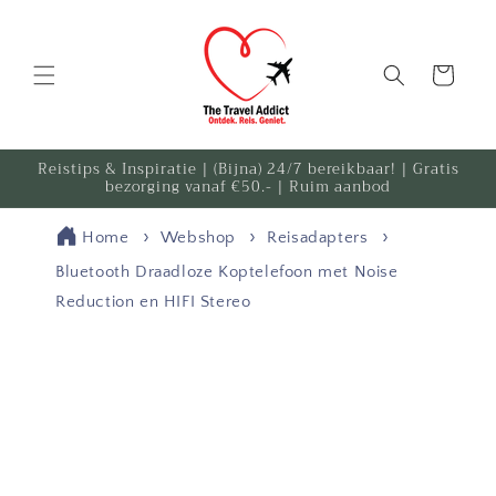
Meteen
naar de
content
Winkelwagen
Reistips & Inspiratie | (Bijna) 24/7 bereikbaar! | Gratis
bezorging vanaf €50.- | Ruim aanbod
Home
Webshop
Reisadapters
Bluetooth Draadloze Koptelefoon met Noise
Reduction en HIFI Stereo
Ga direct naar
productinformatie