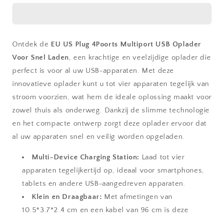
Plug
Plug
4Poorts
4Poorts
Multiport
Multiport
USB
USB
Ontdek de
EU US Plug 4Poorts Multiport USB Oplader
Oplader
Oplader
Voor Snel Laden
Voor
, een krachtige en veelzijdige oplader die
Voor
Snel
Snel
perfect is voor al uw USB-apparaten. Met deze
Laden
Laden
innovatieve oplader kunt u tot vier apparaten tegelijk van
stroom voorzien, wat hem de ideale oplossing maakt voor
zowel thuis als onderweg. Dankzij de slimme technologie
en het compacte ontwerp zorgt deze oplader ervoor dat
al uw apparaten snel en veilig worden opgeladen.
Multi-Device Charging Station:
Laad tot vier
apparaten tegelijkertijd op, ideaal voor smartphones,
tablets en andere USB-aangedreven apparaten.
Klein en Draagbaar:
Met afmetingen van
10.5*3.7*2.4 cm en een kabel van 96 cm is deze