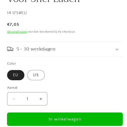
SKU:
14:175#EU
Normale
€7,05
prijs
Verzendkosten
worden berekend bij de checkout.
5 - 10 werkdagen
Color
EU
US
Aantal
Aantal
Aantal
verlagen
verhogen
voor
voor
EU
EU
In winkelwagen
US
US