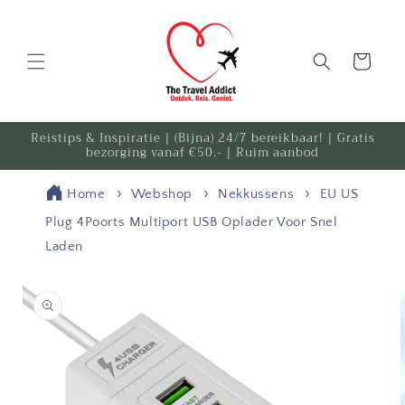
Meteen
naar de
content
Winkelwagen
Reistips & Inspiratie | (Bijna) 24/7 bereikbaar! | Gratis
bezorging vanaf €50.- | Ruim aanbod
Home
Webshop
Nekkussens
EU US
Plug 4Poorts Multiport USB Oplader Voor Snel
Laden
Ga direct naar
productinformatie