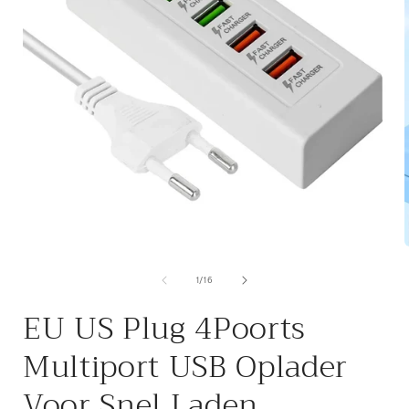
Media
1
openen
van
1
/
16
in
i
modaal
EU US Plug 4Poorts
Multiport USB Oplader
Voor Snel Laden