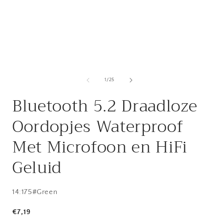
openen
in
i
modaal
van
1
/
25
Bluetooth 5.2 Draadloze
Oordopjes Waterproof
Met Microfoon en HiFi
Geluid
SKU:
14:175#Green
Normale
€7,19