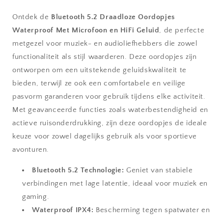
Met
Met
Ontdek de
Bluetooth 5.2 Draadloze Oordopjes
Microfoon
Microfoon
Waterproof Met Microfoon en HiFi Geluid
en
en
, de perfecte
HiFi
HiFi
metgezel voor muziek- en audioliefhebbers die zowel
Geluid
Geluid
functionaliteit als stijl waarderen. Deze oordopjes zijn
ontworpen om een uitstekende geluidskwaliteit te
bieden, terwijl ze ook een comfortabele en veilige
pasvorm garanderen voor gebruik tijdens elke activiteit.
Met geavanceerde functies zoals waterbestendigheid en
actieve ruisonderdrukking, zijn deze oordopjes de ideale
keuze voor zowel dagelijks gebruik als voor sportieve
avonturen.
Bluetooth 5.2 Technologie:
Geniet van stabiele
verbindingen met lage latentie, ideaal voor muziek en
gaming.
Waterproof IPX4:
Bescherming tegen spatwater en