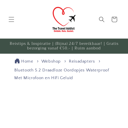
Meteen
naar de
content
Winkelwagen
Reistips & Inspiratie | (Bijna) 24/7 bereikbaar! | Gratis
bezorging vanaf €50.- | Ruim aanbod
Home
Webshop
Reisadapters
Bluetooth 5.2 Draadloze Oordopjes Waterproof
Met Microfoon en HiFi Geluid
Ga direct naar
productinformatie