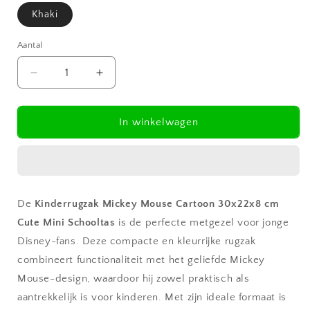
Khaki
Aantal
Aantal
Aantal
verlagen
verhogen
voor
voor
Kinderrugzak
Kinderrugzak
In winkelwagen
Mickey
Mickey
Mouse
Mouse
Cartoon
Cartoon
30x22x8
30x22x8
cm
cm
De
Kinderrugzak Mickey Mouse Cartoon 30x22x8 cm
Cute
Cute
Cute Mini Schooltas
Mini
Mini
is de perfecte metgezel voor jonge
Schooltas
Schooltas
Disney-fans. Deze compacte en kleurrijke rugzak
combineert functionaliteit met het geliefde Mickey
Mouse-design, waardoor hij zowel praktisch als
aantrekkelijk is voor kinderen. Met zijn ideale formaat is