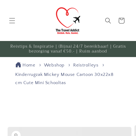
Meteen
naar de
content
Winkelwagen
Reistips & Inspiratie | (Bijna) 24/7 bereikbaar! | Gratis
bezorging vanaf €50.- | Ruim aanbod
Home
Webshop
Reistrolleys
Kinderrugzak Mickey Mouse Cartoon 30x22x8
cm Cute Mini Schooltas
Ga direct naar
productinformatie