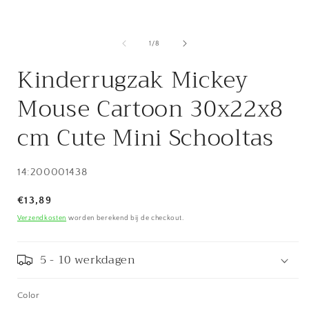
van
1
/
8
Kinderrugzak Mickey
Mouse Cartoon 30x22x8
cm Cute Mini Schooltas
SKU:
14:200001438
Normale
€13,89
prijs
Verzendkosten
worden berekend bij de checkout.
5 - 10 werkdagen
Color