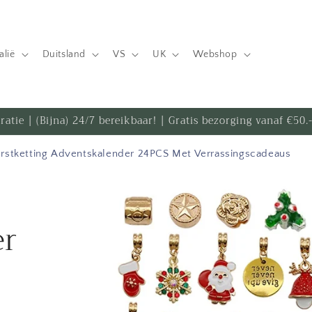
talië
Duitsland
VS
UK
Webshop
iratie | (Bijna) 24/7 bereikbaar! | Gratis bezorging vanaf €50
rstketting Adventskalender 24PCS Met Verrassingscadeaus
Ga direct naar
productinformatie
er