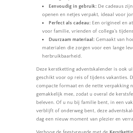
Eenvoudig in gebruik:
De cadeaus zijn
openen en netjes verpakt, ideaal voor jo
Perfect als cadeau:
Een origineel en a
voor familie, vrienden of collega’s tijden
Duurzaam materiaal:
Gemaakt van ho
materialen die zorgen voor een lange le
herbruikbaarheid.
Deze kerstketting adventskalender is ook u
geschikt voor op reis of tijdens vakanties. 
compacte formaat en de nette verpakking 
gemakkelijk mee, zodat u overal de kerstsf
beleven. Of u nu bij familie bent, in een va
verblijft of onderweg bent, deze adventskal
dag een nieuw moment van plezier en verra
Verhoog de feestvreugde met de
Kerstketti