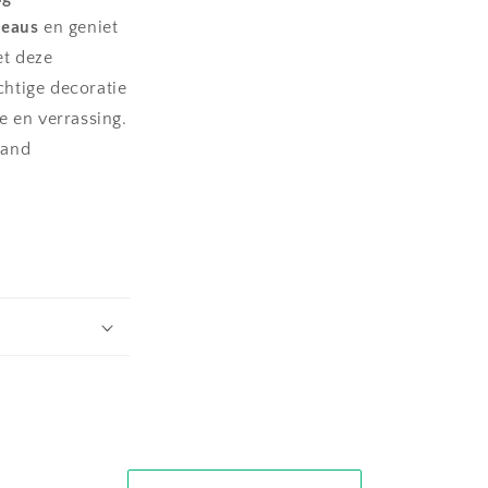
deaus
en geniet
et deze
chtige decoratie
 en verrassing.
aand