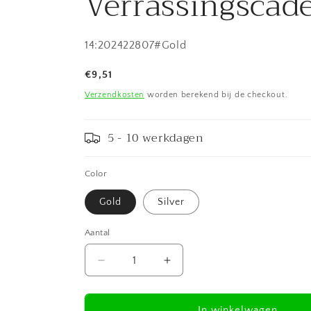
Verrassingscad
SKU:
14:202422807#Gold
Normale
€9,51
prijs
Verzendkosten
worden berekend bij de checkout.
5 - 10 werkdagen
Color
Gold
Silver
Aantal
Aantal
Aantal
verlagen
verhogen
voor
voor
Kerstketting
Kerstketting
In winkelwagen