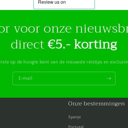
voor voor onze nieuwsb
direct
€5.- korting
eerste op de hoogte bent van de nieuwste reistips en exclusi
E‑mail
Onze bestemmingen
Spanje
Portugal