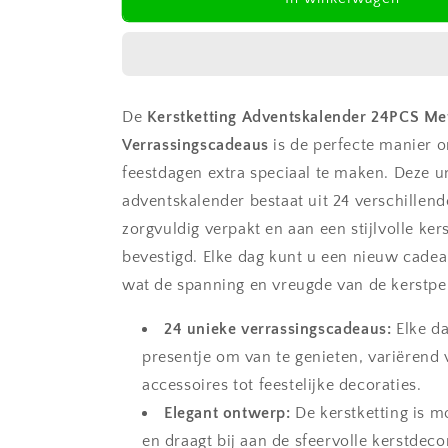
Adventskalender
Adventskalender
24PCS
24PCS
Met
Met
Verrassingscadeaus
Verrassingscadeaus
De
Kerstketting Adventskalender 24PCS Me
Verrassingscadeaus
is de perfecte manier 
feestdagen extra speciaal te maken. Deze u
adventskalender bestaat uit 24 verschillend
zorgvuldig verpakt en aan een stijlvolle ker
bevestigd. Elke dag kunt u een nieuw cadea
wat de spanning en vreugde van de kerstper
24 unieke verrassingscadeaus:
Elke d
presentje om van te genieten, variërend 
accessoires tot feestelijke decoraties.
Elegant ontwerp:
De kerstketting is m
en draagt bij aan de sfeervolle kerstdecor