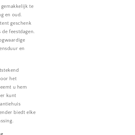
 gemakkelijk te
ng en oud.
ttent geschenk
s de feestdagen.
ogwaardige
vensduur en
itstekend
Door het
neemt u hem
eer kunt
kantiehuis
ender biedt elke
ssing.
ng