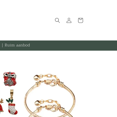
Inloggen
Winkelwagen
.- | Ruim aanbod