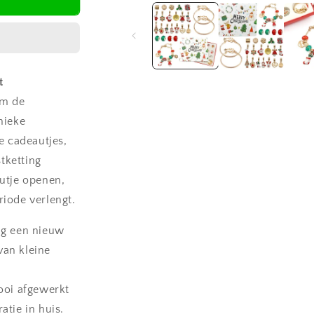
1
openen
in
modaal
t
om de
nieke
e cadeautjes,
stketting
utje openen,
iode verlengt.
ag een nieuw
van kleine
ooi afgewerkt
atie in huis.